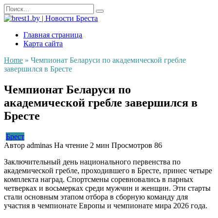
Перейти
Search
к
for:
содержанию
Главная страница
Карта сайта
Home
»
Чемпионат Беларуси по академической гребле
завершился в Бресте
Чемпионат Беларуси по
академической гребле завершился в
Бресте
Брест
Автор
adminas
На чтение
2 мин
Просмотров
86
Заключительный день национального первенства по
академической гребле, проходившего в Бресте, принес четыре
комплекта наград. Спортсмены соревновались в парных
четверках и восьмерках среди мужчин и женщин. Эти старты
стали основным этапом отбора в сборную команду для
участия в чемпионате Европы и чемпионате мира 2026 года.