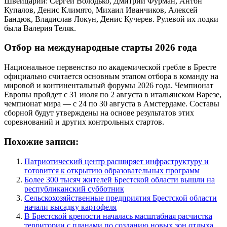
Швейцарии: Сергей Володько, Дмитрий Фурман, Антон
Купалов, Денис Климято, Михаил Иванчиков, Алексей
Бандюк, Владислав Локун, Денис Кучерев. Рулевой их лодки
была Валерия Теляк.
Отбор на международные старты 2026 года
Национальное первенство по академической гребле в Бресте
официально считается основным этапом отбора в команду на
мировой и континентальный форумы 2026 года. Чемпионат
Европы пройдет с 31 июля по 2 августа в итальянском Варезе,
чемпионат мира — с 24 по 30 августа в Амстердаме. Составы
сборной будут утверждены на основе результатов этих
соревнований и других контрольных стартов.
Похожие записи:
Патриотический центр расширяет инфраструктуру и
готовится к открытию образовательных программ
Более 300 тысяч жителей Брестской области вышли на
республиканский субботник
Сельскохозяйственные предприятия Брестской области
начали высадку картофеля
В Брестской крепости началась масштабная расчистка
территории с планами по созданию новых зон отдыха