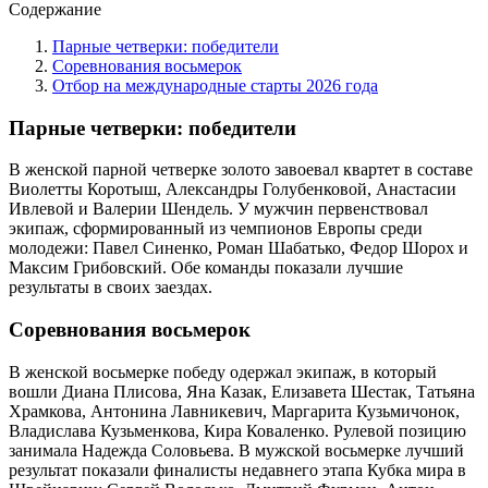
Содержание
Парные четверки: победители
Соревнования восьмерок
Отбор на международные старты 2026 года
Парные четверки: победители
В женской парной четверке золото завоевал квартет в составе
Виолетты Коротыш, Александры Голубенковой, Анастасии
Ивлевой и Валерии Шендель. У мужчин первенствовал
экипаж, сформированный из чемпионов Европы среди
молодежи: Павел Синенко, Роман Шабатько, Федор Шорох и
Максим Грибовский. Обе команды показали лучшие
результаты в своих заездах.
Соревнования восьмерок
В женской восьмерке победу одержал экипаж, в который
вошли Диана Плисова, Яна Казак, Елизавета Шестак, Татьяна
Храмкова, Антонина Лавникевич, Маргарита Кузьмичонок,
Владислава Кузьменкова, Кира Коваленко. Рулевой позицию
занимала Надежда Соловьева. В мужской восьмерке лучший
результат показали финалисты недавнего этапа Кубка мира в