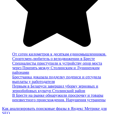
От сотен километров к десяткам единомышленников.
Спортсмен-любитель о велодвижении в Бресте
Специалисты приступили к устройству опор моста
через Припять между Столинским и Лунинецким
районами
Брестчанка доказала подделку подписи и отсудила
выплаты у работодателя
Первым в Беларуси завершил уборку зерновых и
зернобобовых культур Столинский район
В Бресте на рынке обнаружили просрочку и товары
неизвестного происхождения. Нарушения устранены
Как анализировать поисковые фразы в Яндекс Метрике для
SEO