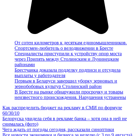
От сотен километров к десяткам единомышленников.
Спортсмен-любитель о велодвижении в Бресте
Специалисты приступили к устройству опор моста
через Припять между Столинским и Лунинецким
районами
Брестчанка доказала подделку подписи и отсудила
выплаты у работодателя
Первым в Беларуси завершил уборку зерновых и
зернобобовых культур Столинский район
В Бресте на рынке обнаружили просрочку и товары
неизвестного происхождения. Нарушения устранены
Как распределить бюджет на рекламу в СМИ по формуле
60/30/10
Белоруска увидела себя в рекламе банка – хотя она в ней не
снималась (фото)
Чего ждать от погоды сегодня, рассказали синоптики
Все новости экономики и бизнеса за неделю (с 3 по 9 августа)