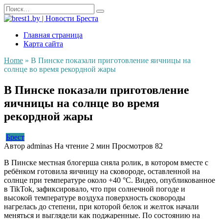
Перейти
Search
к
for:
содержанию
Главная страница
Карта сайта
Home
»
В Пинске показали приготовление яичницы на
солнце во время рекордной жары
В Пинске показали приготовление
яичницы на солнце во время
рекордной жары
Брест
Автор
adminas
На чтение
2 мин
Просмотров
82
В Пинске местная блогерша сняла ролик, в котором вместе с
ребёнком готовила яичницу на сковороде, оставленной на
солнце при температуре около +40 °C. Видео, опубликованное
в TikTok, зафиксировало, что при солнечной погоде и
высокой температуре воздуха поверхность сковороды
нагрелась до степени, при которой белок и желток начали
меняться и выглядели как поджаренные. По состоянию на