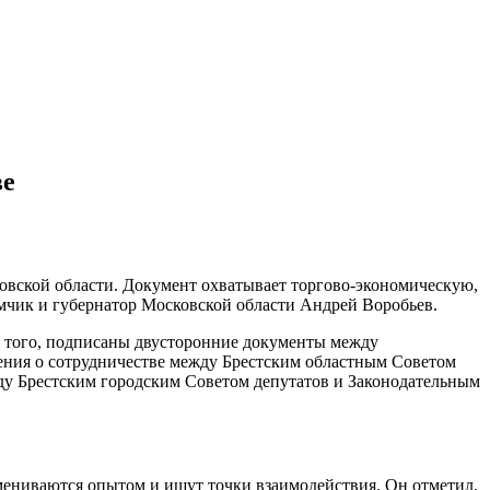
ве
овской области. Документ охватывает торгово-экономическую,
мчик и губернатор Московской области Андрей Воробьев.
 того, подписаны двусторонние документы между
шения о сотрудничестве между Брестским областным Советом
ду Брестским городским Советом депутатов и Законодательным
ениваются опытом и ищут точки взаимодействия. Он отметил,