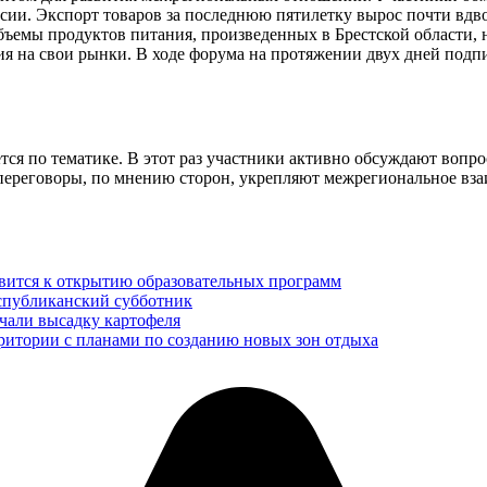
России. Экспорт товаров за последнюю пятилетку вырос почти в
ъемы продуктов питания, произведенных в Брестской области, 
ия на свои рынки. В ходе форума на протяжении двух дней под
я по тематике. В этот раз участники активно обсуждают вопрос
переговоры, по мнению сторон, укрепляют межрегиональное вза
вится к открытию образовательных программ
еспубликанский субботник
чали высадку картофеля
рритории с планами по созданию новых зон отдыха