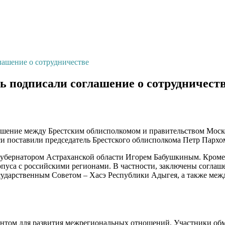
лашение о сотрудничестве
ь подписали соглашение о сотрудничест
ашение между Брестским облисполкомом и правительством Моск
и поставили председатель Брестского облисполкома Петр Пархо
губернатором Астраханской области Игорем Бабушкиным. Кроме
орпуса с российскими регионами. В частности, заключены согла
сударственным Советом – Хасэ Республики Адыгея, а также меж
нтом для развития межрегиональных отношений. Участники обм