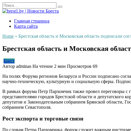
Перейти
Search
к
for:
содержанию
Главная страница
Карта сайта
Home
»
Брестская область и Московская область подписали сог
Брестская область и Московская област
Брест
Автор
adminas
На чтение
2 мин
Просмотров
69
На полях Форума регионов Беларуси и России подписано согл
научно-техническую, культурную и социальную сферы. Подпис
В рамках форума Петр Пархомчик также провел переговоры с 
представителями городов Брестской области и депутатского к
депутатов и Законодательным собранием Брянской области, Го
собранием Севастополя.
Рост экспорта и торговые связи
По словам Петра Пархомчика, форум служит важным инструме