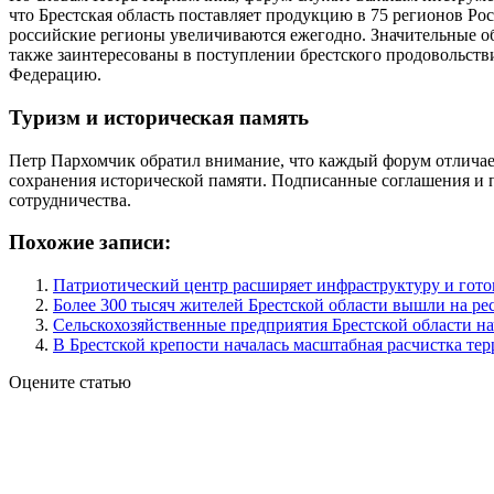
что Брестская область поставляет продукцию в 75 регионов 
российские регионы увеличиваются ежегодно. Значительные об
также заинтересованы в поступлении брестского продовольств
Федерацию.
Туризм и историческая память
Петр Пархомчик обратил внимание, что каждый форум отличаетс
сохранения исторической памяти. Подписанные соглашения и 
сотрудничества.
Похожие записи:
Патриотический центр расширяет инфраструктуру и гото
Более 300 тысяч жителей Брестской области вышли на р
Сельскохозяйственные предприятия Брестской области на
В Брестской крепости началась масштабная расчистка те
Оцените статью