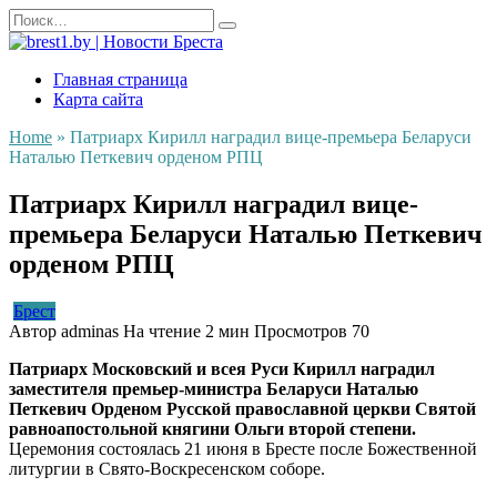
Перейти
Search
к
for:
содержанию
Главная страница
Карта сайта
Home
»
Патриарх Кирилл наградил вице-премьера Беларуси
Наталью Петкевич орденом РПЦ
Патриарх Кирилл наградил вице-
премьера Беларуси Наталью Петкевич
орденом РПЦ
Брест
Автор
adminas
На чтение
2 мин
Просмотров
70
Патриарх Московский и всея Руси Кирилл наградил
заместителя премьер-министра Беларуси Наталью
Петкевич Орденом Русской православной церкви Святой
равноапостольной княгини Ольги второй степени.
Церемония состоялась 21 июня в Бресте после Божественной
литургии в Свято-Воскресенском соборе.