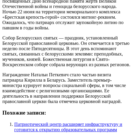
посвященных Дню всенародной памяти жертв Великой
Отечественной войны и геноцида белорусского народа.
Ночью 22 июня на территории мемориального комплекса
«Брестская крепость-герой» состоялся митинг-реквием.
Ожидалось, что патриарх отслужит заупокойную литию по
павшим в годы войны.
Собор Белорусских святых — праздник, установленный
Белорусской православной церковью. Он отмечается в третью
неделю после Пятидесятницы. В этот день вспоминают
святых, связанных с белорусскими землями: преподобных,
мучеников, князей. Божественная литургия в Свято-
Воскресенском соборе собрала верующих из разных регионов.
Награждение Натальи Петкевич стало частью визита
патриарха Кирилла в Беларусь. Заместитель премьер-
министра курирует вопросы социальной сферы, в том числе
взаимодействие с религиозными организациями. Ее
деятельность в направлении поддержки Белорусской
православной церкви была отмечена церковной наградой.
Похожие записи:
Патриотический центр расширяет инфраструктуру и
готовится к открытию образовательных программ