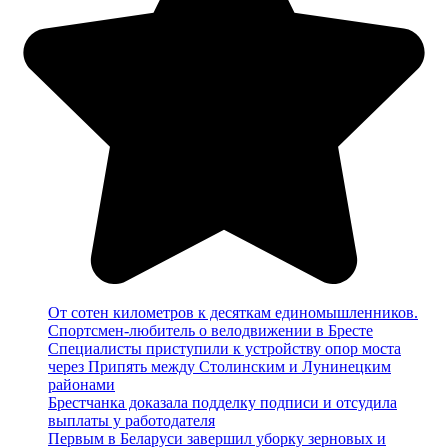
От сотен километров к десяткам единомышленников.
Спортсмен-любитель о велодвижении в Бресте
Специалисты приступили к устройству опор моста
через Припять между Столинским и Лунинецким
районами
Брестчанка доказала подделку подписи и отсудила
выплаты у работодателя
Первым в Беларуси завершил уборку зерновых и