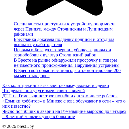
Специалисты приступили к устройству опор моста
через Припять между Столинским и Лунинецким
районами
Брестчанка доказала подделку подписи и отсудила
выплаты у работодателя
Первым в Беларуси завершил уборку зерновых и
зернобобовых культур Столинский район
В Бресте на рынке обнаружили просрочку и товары
неизвестного происхождения. Нарушения устранены
В Брестской области за полгода отремонтировали 200
км местных дорог
Как колл-трекинг связывает рекламу, звонки и сделки
Что делать при укусе змеи: советы врачей
ДТП на Гомельщине: трое погибших, в том числе ребенок
«Домики хоббитов» в Минске снова обсуждают в сети – что о
них известно?
Число погибших в аварии на Гомельщине выросло до четырех
– 8-летний мальчик умер в больнице
© 2026 brest1.by