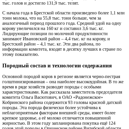
тыс. голов и достигло 131,9 тыс. телят.
С начала года в Брестской области произведено более 1,1 млн
тонн молока, что на 55,8 тыс. тонн больше, чем за
аналогичный период прошлого года. Средний удой на одну
корову увеличился на 160 кг и составил 3,6 тыс. кг.
Лидирующие позиции по молочной продуктивности
занимают Ивановский район – 4,4 тыс. кг на корову, и
Брестский район – 4,1 тыс. кг. Эти два района, по
информации комитета, входят в десятку лучших в стране по
этому показателю.
Породный состав и технологии содержания
Основной породой коров в регионе является черно-пестрая
голштинизированная – она наиболее высокоудойная. В то же
время в ряде хозяйств разводят породы с особыми
характеристиками. Как рассказала заместитель председателя
комитета Ольга Васютович, в ОАО «Радонежское»
Кобринского района содержится 93 головы красной датской
породы. Эта порода физически более устойчива к
неблагоприятным факторам внешней среды, имеет более
крепкое здоровье, а её молоко отличается повышенной
жирностью. В этом году запланирована покупка ещё 124
голов этой породы в Оршанском районе Витебской области.