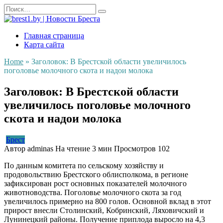
Перейти
Search
к
for:
содержанию
Главная страница
Карта сайта
Home
»
Заголовок: В Брестской области увеличилось
поголовье молочного скота и надои молока
Заголовок: В Брестской области
увеличилось поголовье молочного
скота и надои молока
Брест
Автор
adminas
На чтение
3 мин
Просмотров
102
По данным комитета по сельскому хозяйству и
продовольствию Брестского облисполкома, в регионе
зафиксирован рост основных показателей молочного
животноводства. Поголовье молочного скота за год
увеличилось примерно на 800 голов. Основной вклад в этот
прирост внесли Столинский, Кобринский, Ляховичский и
Лунинецкий районы. Получение приплода выросло на 4,3