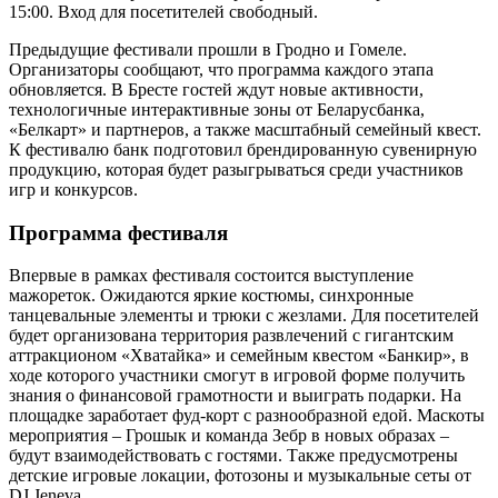
15:00. Вход для посетителей свободный.
Предыдущие фестивали прошли в Гродно и Гомеле.
Организаторы сообщают, что программа каждого этапа
обновляется. В Бресте гостей ждут новые активности,
технологичные интерактивные зоны от Беларусбанка,
«Белкарт» и партнеров, а также масштабный семейный квест.
К фестивалю банк подготовил брендированную сувенирную
продукцию, которая будет разыгрываться среди участников
игр и конкурсов.
Программа фестиваля
Впервые в рамках фестиваля состоится выступление
мажореток. Ожидаются яркие костюмы, синхронные
танцевальные элементы и трюки с жезлами. Для посетителей
будет организована территория развлечений с гигантским
аттракционом «Хватайка» и семейным квестом «Банкир», в
ходе которого участники смогут в игровой форме получить
знания о финансовой грамотности и выиграть подарки. На
площадке заработает фуд-корт с разнообразной едой. Маскоты
мероприятия – Грошык и команда Зебр в новых образах –
будут взаимодействовать с гостями. Также предусмотрены
детские игровые локации, фотозоны и музыкальные сеты от
DJ Jeneva.