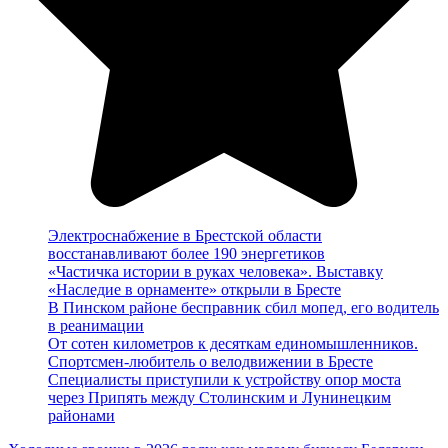
Электроснабжение в Брестской области
восстанавливают более 190 энергетиков
«Частичка истории в руках человека». Выставку
«Наследие в орнаменте» открыли в Бресте
В Пинском районе бесправник сбил мопед, его водитель
в реанимации
От сотен километров к десяткам единомышленников.
Спортсмен-любитель о велодвижении в Бресте
Специалисты приступили к устройству опор моста
через Припять между Столинским и Лунинецким
районами