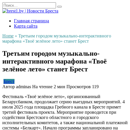
Перейти
Search
к
for:
содержанию
Главная страница
Карта сайта
Home
»
Третьим городом музыкально-интерактивного
марафона «Твоё зелёное лето» станет Брест
Третьим городом музыкально-
интерактивного марафона «Твоё
зелёное лето» станет Брест
Брест
Автор
adminas
На чтение
2 мин
Просмотров
119
Фестиваль «Твоё зелёное лето», организованный
Беларусбанком, продолжает серию выездных мероприятий. 4
июля 2025 года площадка Гребного канала в Бресте примет
третий фестиваль проекта. Мероприятие проводится при
содействии Брестского областного и городского
исполнительных комитетов, а также национальной платежной
системы «Белкарт». Начало программы запланировано на