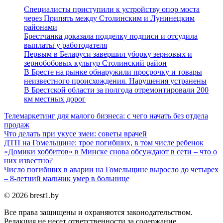
Специалисты приступили к устройству опор моста
через Припять между Столинским и Лунинецким
районами
Брестчанка доказала подделку подписи и отсудила
выплаты у работодателя
Первым в Беларуси завершил уборку зерновых и
зернобобовых культур Столинский район
В Бресте на рынке обнаружили просрочку и товары
неизвестного происхождения. Нарушения устранены
В Брестской области за полгода отремонтировали 200
км местных дорог
Телемаркетинг для малого бизнеса: с чего начать без отдела
продаж
Что делать при укусе змеи: советы врачей
ДТП на Гомельщине: трое погибших, в том числе ребенок
«Домики хоббитов» в Минске снова обсуждают в сети – что о
них известно?
Число погибших в аварии на Гомельщине выросло до четырех
– 8-летний мальчик умер в больнице
© 2026 brest1.by
Все права защищены и охраняются законодательством.
Редакция не несет ответственности за содержание