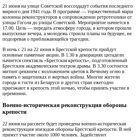
21 июня на улице Советской воссоздадут события последнего
мирного дня 1941 года. В программе — торжественный марш
колонны реконструкторов в сопровождении ретротехники от
улицы Гоголя до улицы Советской. Мероприятие начнется в
17.00. Цель — передать атмосферу города, в котором прошли
выпускные вечера, а молодежь строила планы на будущее, не
подозревая о приближающейся трагедии.
В ночь с 21 на 22 июня в Брестской крепости пройдут
основные памятные акции. В 1.30 в декорациях цитадели
начнется спектакль «Брестская крепость», подготовленный
Брестским академическим театром драмы. В 3.30 состоится
митинг-реквием с возложением цветов к Вечному огню в
память о защитниках и жертвах войны. Многие жители
города и гости из Беларуси и других стран ежегодно
приезжают в крепость этой ночью, чтобы принять участие в
церемонии.
Военно-историческая реконструкция обороны
крепости
22 июня на рассвете будет проведена военно-историческая
реконструкция эпизодов обороны Брестской крепости. В ней
примут участие около 1000 человек. Задействуют