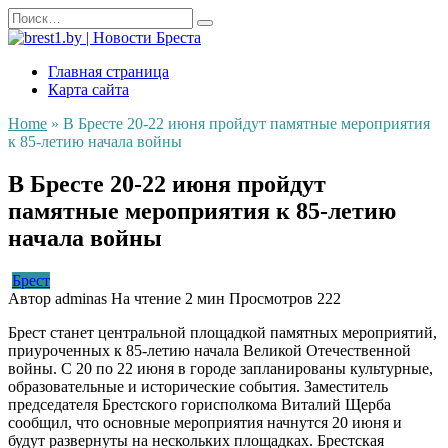
Перейти
Search
к
for:
содержанию
Главная страница
Карта сайта
Home
»
В Бресте 20-22 июня пройдут памятные мероприятия
к 85-летию начала войны
В Бресте 20-22 июня пройдут
памятные мероприятия к 85-летию
начала войны
Брест
Автор
adminas
На чтение
2 мин
Просмотров
222
Брест станет центральной площадкой памятных мероприятий,
приуроченных к 85-летию начала Великой Отечественной
войны. С 20 по 22 июня в городе запланированы культурные,
образовательные и исторические события. Заместитель
председателя Брестского горисполкома Виталий Щерба
сообщил, что основные мероприятия начнутся 20 июня и
будут развернуты на нескольких площадках. Брестская