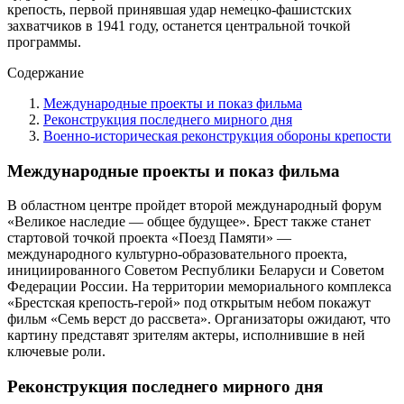
крепость, первой принявшая удар немецко-фашистских
захватчиков в 1941 году, останется центральной точкой
программы.
Содержание
Международные проекты и показ фильма
Реконструкция последнего мирного дня
Военно-историческая реконструкция обороны крепости
Международные проекты и показ фильма
В областном центре пройдет второй международный форум
«Великое наследие — общее будущее». Брест также станет
стартовой точкой проекта «Поезд Памяти» —
международного культурно-образовательного проекта,
инициированного Советом Республики Беларуси и Советом
Федерации России. На территории мемориального комплекса
«Брестская крепость-герой» под открытым небом покажут
фильм «Семь верст до рассвета». Организаторы ожидают, что
картину представят зрителям актеры, исполнившие в ней
ключевые роли.
Реконструкция последнего мирного дня