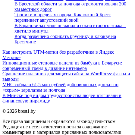
В Брестской области за полгода отремонтировали 200
км местных дорог
Тропики в пределах города. Как южный Брест
переживает августовский зной
В Барановичах малыш выпал из окна второго этажа –
хватило минуты
Когда разрешено собирать бруснику и клюкву на
Брестчине
Как настроить UTM-метки без разработчика в Яндекс
Метрике
Инновационные стеновые панели из бамбука в Беларуси:
современный тренд в дизайне интерьера
Сравнение плагинов для защиты сайта на WordPress: факты и
выводы
МНС собрало 61,5 млн рублей добровольных доплат по
«серым» зарплатам за полгода
В Минске под видом трудоустройства людей втягивали в
финансовую пирамиду
© 2026 brest1.by
Все права защищены и охраняются законодательством.
Редакция не несет ответственности за содержание
комментариев и материалов присланных пользователями