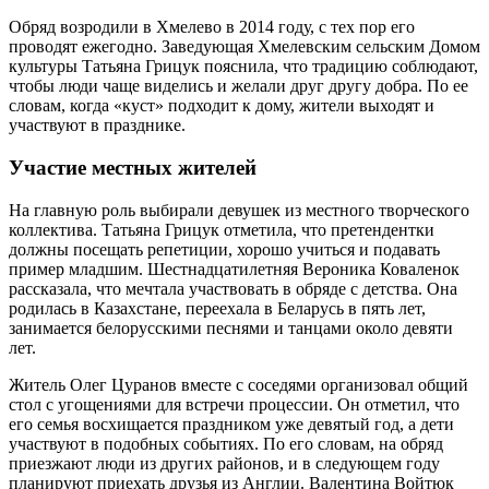
Обряд возродили в Хмелево в 2014 году, с тех пор его
проводят ежегодно. Заведующая Хмелевским сельским Домом
культуры Татьяна Грицук пояснила, что традицию соблюдают,
чтобы люди чаще виделись и желали друг другу добра. По ее
словам, когда «куст» подходит к дому, жители выходят и
участвуют в празднике.
Участие местных жителей
На главную роль выбирали девушек из местного творческого
коллектива. Татьяна Грицук отметила, что претендентки
должны посещать репетиции, хорошо учиться и подавать
пример младшим. Шестнадцатилетняя Вероника Коваленок
рассказала, что мечтала участвовать в обряде с детства. Она
родилась в Казахстане, переехала в Беларусь в пять лет,
занимается белорусскими песнями и танцами около девяти
лет.
Житель Олег Цуранов вместе с соседями организовал общий
стол с угощениями для встречи процессии. Он отметил, что
его семья восхищается праздником уже девятый год, а дети
участвуют в подобных событиях. По его словам, на обряд
приезжают люди из других районов, и в следующем году
планируют приехать друзья из Англии. Валентина Войтюк