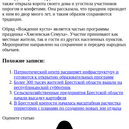
также открыла ворота своего дома и угостила участников
пирогом и конфетами. Она рассказала, что праздник приходит
к ним во двор много лет, и таким образом сохраняются
традиции.
Обряд «Вождение куста» является частью программы
праздника «Хмелевская Семуха». Участие принимают как
местные жители, так и гости из других населенных пунктов.
Мероприятие направлено на сохранение и передачу народных
обычаев.
Похожие записи:
Патриотический центр расширяет инфраструктуру и
готовится к открытию образовательных программ
Более 300 тысяч жителей Брестской области вышли на
республиканский субботник
Сельскохозяйственные предприятия Брестской области
начали высадку картофеля
В Брестской крепости началась масштабная расчистка
территории с планами по созданию новых зон отдыха
Оцените статью