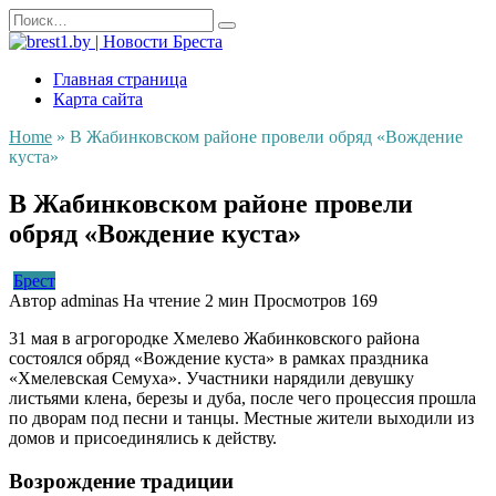
Перейти
Search
к
for:
содержанию
Главная страница
Карта сайта
Home
»
В Жабинковском районе провели обряд «Вождение
куста»
В Жабинковском районе провели
обряд «Вождение куста»
Брест
Автор
adminas
На чтение
2 мин
Просмотров
169
31 мая в агрогородке Хмелево Жабинковского района
состоялся обряд «Вождение куста» в рамках праздника
«Хмелевская Семуха». Участники нарядили девушку
листьями клена, березы и дуба, после чего процессия прошла
по дворам под песни и танцы. Местные жители выходили из
домов и присоединялись к действу.
Возрождение традиции