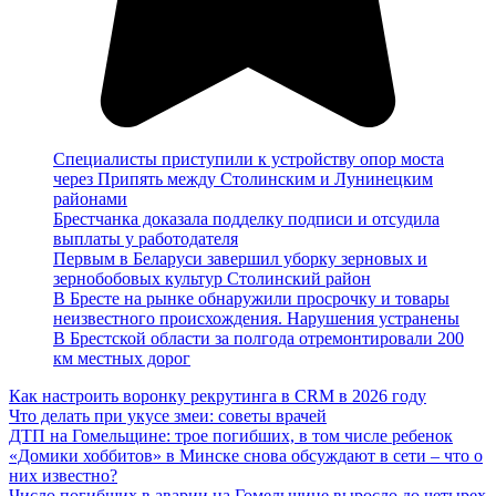
Специалисты приступили к устройству опор моста
через Припять между Столинским и Лунинецким
районами
Брестчанка доказала подделку подписи и отсудила
выплаты у работодателя
Первым в Беларуси завершил уборку зерновых и
зернобобовых культур Столинский район
В Бресте на рынке обнаружили просрочку и товары
неизвестного происхождения. Нарушения устранены
В Брестской области за полгода отремонтировали 200
км местных дорог
Как настроить воронку рекрутинга в CRM в 2026 году
Что делать при укусе змеи: советы врачей
ДТП на Гомельщине: трое погибших, в том числе ребенок
«Домики хоббитов» в Минске снова обсуждают в сети – что о
них известно?
Число погибших в аварии на Гомельщине выросло до четырех