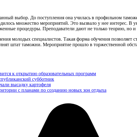
анный выбор. До поступления она училась в профильном таможе
дилось множество мероприятий. Это вызвало у нее интерес. В 
женные процедуры. Преподаватели дают не только теорию, но и 
ения молодых специалистов. Такая форма обучения позволяет ст
олнят штат таможни. Мероприятие прошло в торжественной обст
вится к открытию образовательных программ
еспубликанский субботник
чали высадку картофеля
рритории с планами по созданию новых зон отдыха