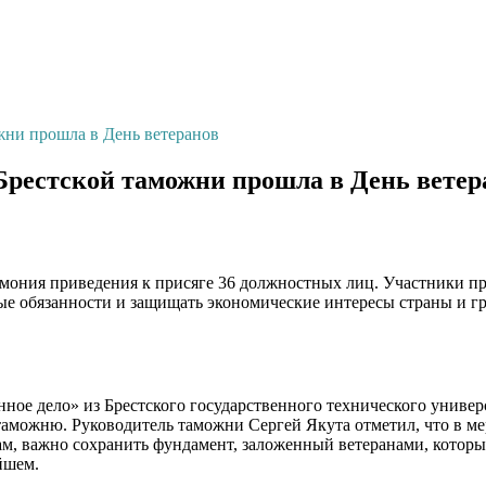
жни прошла в День ветеранов
Брестской таможни прошла в День ветер
ония приведения к присяге 36 должностных лиц. Участники прои
ные обязанности и защищать экономические интересы страны и 
ное дело» из Брестского государственного технического универс
ю таможню. Руководитель таможни Сергей Якута отметил, что в 
м, важно сохранить фундамент, заложенный ветеранами, которы
йшем.