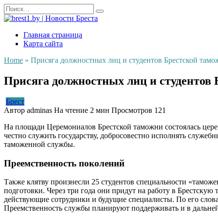
Перейти
Search
к
for:
содержанию
Главная страница
Карта сайта
Home
»
Присяга должностных лиц и студентов Брестской тамо
Присяга должностных лиц и студентов 
Брест
Автор
adminas
На чтение
2 мин
Просмотров
121
На площади Церемониалов Брестской таможни состоялась церем
честно служить государству, добросовестно исполнять служеб
таможенной службы.
Преемственность поколений
Также клятву произнесли 25 студентов специальности «таможен
подготовки. Через три года они придут на работу в Брестску
действующие сотрудники и будущие специалисты. По его слова
Преемственность службы планируют поддерживать и в дальне