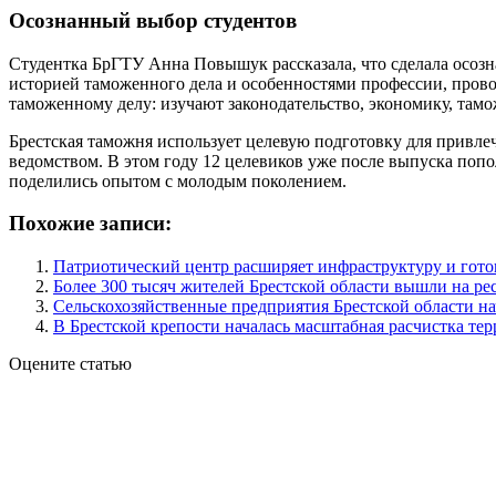
Осознанный выбор студентов
Студентка БрГТУ Анна Повышук рассказала, что сделала осозн
историей таможенного дела и особенностями профессии, прово
таможенному делу: изучают законодательство, экономику, тамо
Брестская таможня использует целевую подготовку для привлеч
ведомством. В этом году 12 целевиков уже после выпуска поп
поделились опытом с молодым поколением.
Похожие записи:
Патриотический центр расширяет инфраструктуру и гото
Более 300 тысяч жителей Брестской области вышли на р
Сельскохозяйственные предприятия Брестской области на
В Брестской крепости началась масштабная расчистка те
Оцените статью