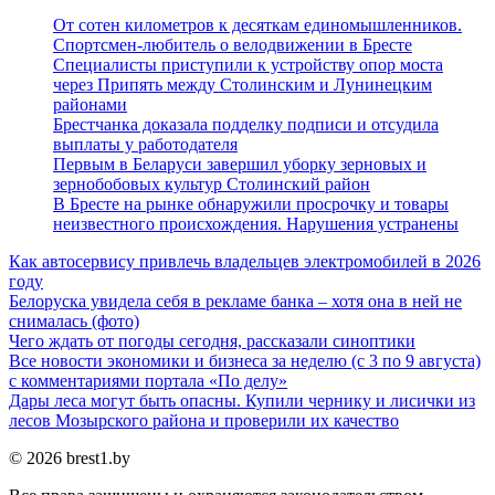
От сотен километров к десяткам единомышленников.
Спортсмен-любитель о велодвижении в Бресте
Специалисты приступили к устройству опор моста
через Припять между Столинским и Лунинецким
районами
Брестчанка доказала подделку подписи и отсудила
выплаты у работодателя
Первым в Беларуси завершил уборку зерновых и
зернобобовых культур Столинский район
В Бресте на рынке обнаружили просрочку и товары
неизвестного происхождения. Нарушения устранены
Как автосервису привлечь владельцев электромобилей в 2026
году
Белоруска увидела себя в рекламе банка – хотя она в ней не
снималась (фото)
Чего ждать от погоды сегодня, рассказали синоптики
Все новости экономики и бизнеса за неделю (с 3 по 9 августа)
с комментариями портала «По делу»
Дары леса могут быть опасны. Купили чернику и лисички из
лесов Мозырского района и проверили их качество
© 2026 brest1.by