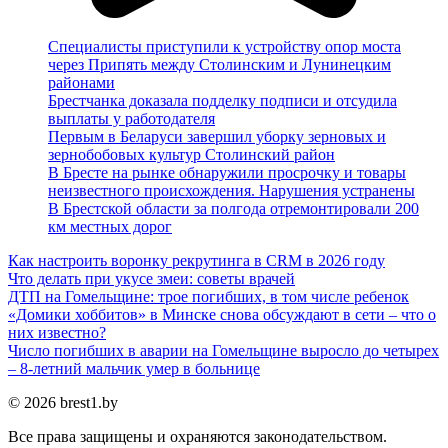
Специалисты приступили к устройству опор моста
через Припять между Столинским и Лунинецким
районами
Брестчанка доказала подделку подписи и отсудила
выплаты у работодателя
Первым в Беларуси завершил уборку зерновых и
зернобобовых культур Столинский район
В Бресте на рынке обнаружили просрочку и товары
неизвестного происхождения. Нарушения устранены
В Брестской области за полгода отремонтировали 200
км местных дорог
Как настроить воронку рекрутинга в CRM в 2026 году
Что делать при укусе змеи: советы врачей
ДТП на Гомельщине: трое погибших, в том числе ребенок
«Домики хоббитов» в Минске снова обсуждают в сети – что о
них известно?
Число погибших в аварии на Гомельщине выросло до четырех
– 8-летний мальчик умер в больнице
© 2026 brest1.by
Все права защищены и охраняются законодательством.