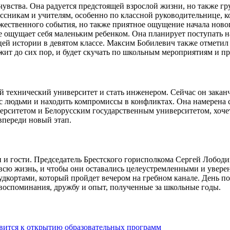
вства. Она радуется предстоящей взрослой жизни, но также грус
лассникам и учителям, особенно по классной руководительнице, 
ественного события, но также приятное ощущение начала нового
е ощущает себя маленьким ребенком. Она планирует поступать н
й истории в девятом классе. Максим Бобилевич также отметил 
жит до сих пор, и будет скучать по школьным мероприятиям и пр
 технический университет и стать инженером. Сейчас он заканч
 с людьми и находить компромиссы в конфликтах. Она намерена 
ситетом и Белорусским государственным университетом, хочет 
впереди новый этап.
и и гости. Председатель Брестского горисполкома Сергей Лобод
всю жизнь, и чтобы они оставались целеустремленными и увере
дкортами, который пройдет вечером на гребном канале. День по
 воспоминания, дружбу и опыт, полученные за школьные годы.
вится к открытию образовательных программ