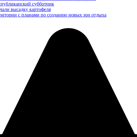
еспубликанский субботник
чали высадку картофеля
рритории с планами по созданию новых зон отдыха