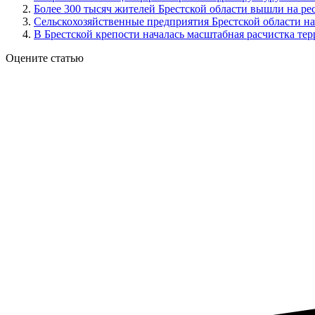
Более 300 тысяч жителей Брестской области вышли на р
Сельскохозяйственные предприятия Брестской области на
В Брестской крепости началась масштабная расчистка те
Оцените статью