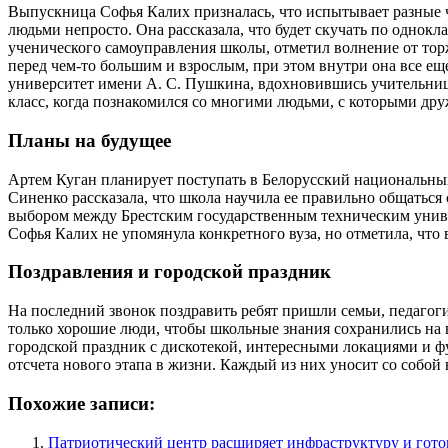
Выпускница Софья Калих призналась, что испытывает разные чу
людьми непросто. Она рассказала, что будет скучать по однок
ученического самоуправления школы, отметил волнение от торж
перед чем-то большим и взрослым, при этом внутри она все ещ
университет имени А. С. Пушкина, вдохновившись учительнице
класс, когда познакомился со многими людьми, с которыми дру
Планы на будущее
Артем Куган планирует поступать в Белорусский национальный
Синенко рассказала, что школа научила ее правильно общаться
выбором между Брестским государственным техническим универ
Софья Калих не упомянула конкретного вуза, но отметила, что 
Поздравления и городской праздник
На последний звонок поздравить ребят пришли семьи, педагог
только хорошие люди, чтобы школьные знания сохранились на 
городской праздник с дискотекой, интересными локациями и фу
отсчета нового этапа в жизни. Каждый из них уносит со собой
Похожие записи:
Патриотический центр расширяет инфраструктуру и гото