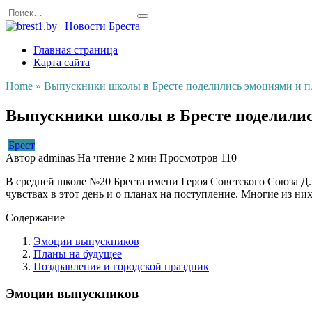
Перейти
Search
к
for:
содержанию
Главная страница
Карта сайта
Home
»
Выпускники школы в Бресте поделились эмоциями и п
Выпускники школы в Бресте поделилис
Брест
Автор
adminas
На чтение
2 мин
Просмотров
110
В средней школе №20 Бреста имени Героя Советского Союза Д.
чувствах в этот день и о планах на поступление. Многие из ни
Содержание
Эмоции выпускников
Планы на будущее
Поздравления и городской праздник
Эмоции выпускников