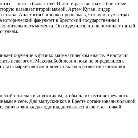
тит — школа была с ней 11 лет, и расставаться с близкими
которую называет второй мамой. Артем Куган, лидер
 этапа. Анастасия Синенко призналась, что чувствует страх
а исторический факультет в Брестский государственный
волнительность момента. Он поделился, что вспоминает пятый
огулкам.
ивает обучение в физико-математическом классе. Анастасия
стать педагогом. Максим Бобилевич пока не определился с
стать маркетологом и внести вклад в развитие экономики.
инский пожелал выпускникам, чтобы на их пути встречались
нными в себе. Для выпускников в Бресте организовали большой
следнего звонка для одиннадцатиклассников стал точкой