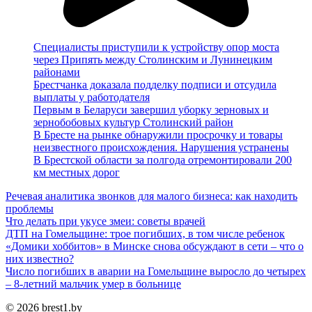
Специалисты приступили к устройству опор моста
через Припять между Столинским и Лунинецким
районами
Брестчанка доказала подделку подписи и отсудила
выплаты у работодателя
Первым в Беларуси завершил уборку зерновых и
зернобобовых культур Столинский район
В Бресте на рынке обнаружили просрочку и товары
неизвестного происхождения. Нарушения устранены
В Брестской области за полгода отремонтировали 200
км местных дорог
Речевая аналитика звонков для малого бизнеса: как находить
проблемы
Что делать при укусе змеи: советы врачей
ДТП на Гомельщине: трое погибших, в том числе ребенок
«Домики хоббитов» в Минске снова обсуждают в сети – что о
них известно?
Число погибших в аварии на Гомельщине выросло до четырех
– 8-летний мальчик умер в больнице
© 2026 brest1.by