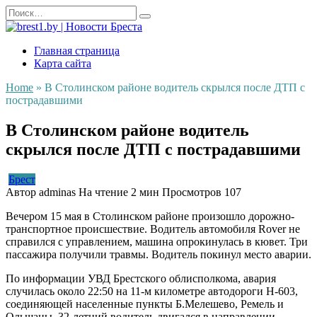
Перейти
Search
к
for:
содержанию
Главная страница
Карта сайта
Home
»
В Столинском районе водитель скрылся после ДТП с
пострадавшими
В Столинском районе водитель
скрылся после ДТП с пострадавшими
Брест
Автор
adminas
На чтение
2 мин
Просмотров
107
Вечером 15 мая в Столинском районе произошло дорожно-
транспортное происшествие. Водитель автомобиля Rover не
справился с управлением, машина опрокинулась в кювет. Три
пассажира получили травмы. Водитель покинул место аварии.
По информации УВД Брестского облисполкома, авария
случилась около 22:50 на 11-м километре автодороги Н-603,
соединяющей населенные пункты Б.Мелешево, Ремель и
Ольшаны. 32-летний водитель двигался в направлении