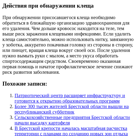
Действия при обнаружении клеща
При обнаружении присосавшегося клеща необходимо
обратиться в ближайшую организацию здравоохранения для
его удаления. Чем дольше кровосос находится на теле, тем
выше риск заражения клещевыми инфекциями. Если удалить
клеща самостоятельно, можно использовать нитку, завязанную
у хоботка, аккуратно покачивая головку из стороны в сторону,
или пинцет, вращая клеща вокруг своей оси. После удаления
нужно вымыть руки с мылом, а место укуса обработать
спиртосодержащим средством. Своевременно оказанная
первая помощь и начатое профилактическое лечение снижают
риск развития заболевания.
Похожие записи:
Патриотический центр расширяет инфраструктуру и
готовится к открытию образовательных программ
Более 300 тысяч жителей Брестской области вышли на
республиканский субботник
Сельскохозяйственные предприятия Брестской области
начали высадку картофеля
В Брестской крепости началась масштабная расчистка
территории с планами по созданию новых зон отдыха