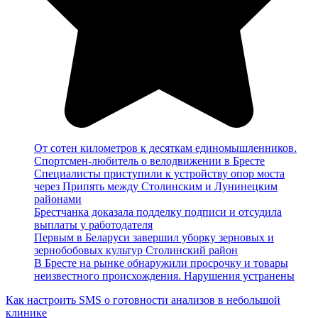
От сотен километров к десяткам единомышленников.
Спортсмен-любитель о велодвижении в Бресте
Специалисты приступили к устройству опор моста
через Припять между Столинским и Лунинецким
районами
Брестчанка доказала подделку подписи и отсудила
выплаты у работодателя
Первым в Беларуси завершил уборку зерновых и
зернобобовых культур Столинский район
В Бресте на рынке обнаружили просрочку и товары
неизвестного происхождения. Нарушения устранены
Как настроить SMS о готовности анализов в небольшой
клинике