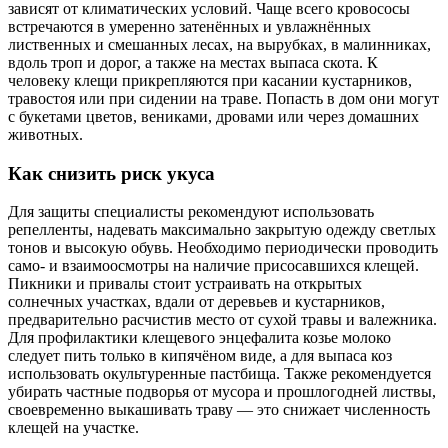
зависят от климатических условий. Чаще всего кровососы
встречаются в умеренно затенённых и увлажнённых
лиственных и смешанных лесах, на вырубках, в малинниках,
вдоль троп и дорог, а также на местах выпаса скота. К
человеку клещи прикрепляются при касании кустарников,
травостоя или при сидении на траве. Попасть в дом они могут
с букетами цветов, вениками, дровами или через домашних
животных.
Как снизить риск укуса
Для защиты специалисты рекомендуют использовать
репелленты, надевать максимально закрытую одежду светлых
тонов и высокую обувь. Необходимо периодически проводить
само- и взаимоосмотры на наличие присосавшихся клещей.
Пикники и привалы стоит устраивать на открытых
солнечных участках, вдали от деревьев и кустарников,
предварительно расчистив место от сухой травы и валежника.
Для профилактики клещевого энцефалита козье молоко
следует пить только в кипячёном виде, а для выпаса коз
использовать окультуренные пастбища. Также рекомендуется
убирать частные подворья от мусора и прошлогодней листвы,
своевременно выкашивать траву — это снижает численность
клещей на участке.