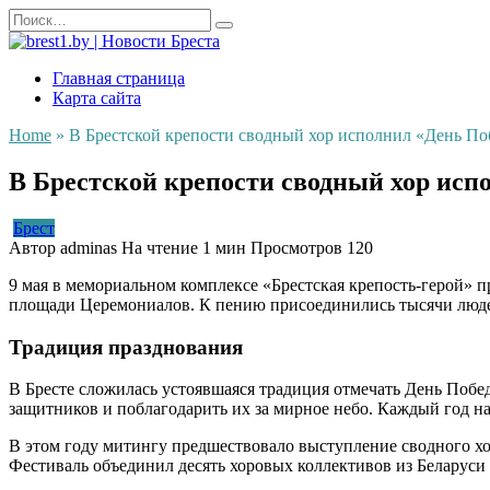
Перейти
Search
к
for:
содержанию
Главная страница
Карта сайта
Home
»
В Брестской крепости сводный хор исполнил «День По
В Брестской крепости сводный хор исп
Брест
Автор
adminas
На чтение
1 мин
Просмотров
120
9 мая в мемориальном комплексе «Брестская крепость-герой»
площади Церемониалов. К пению присоединились тысячи люде
Традиция празднования
В Бресте сложилась устоявшаяся традиция отмечать День Побед
защитников и поблагодарить их за мирное небо. Каждый год н
В этом году митингу предшествовало выступление сводного хо
Фестиваль объединил десять хоровых коллективов из Беларус