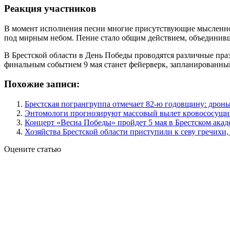
Реакция участников
В момент исполнения песни многие присутствующие мысленно
под мирным небом. Пение стало общим действием, объединив
В Брестской области в День Победы проводятся различные пра
финальным событием 9 мая станет фейерверк, запланированный
Похожие записи:
Брестская погрангруппа отмечает 82-ю годовщину: дроны
Энтомологи прогнозируют массовый вылет кровососущих
Концерт «Весна Победы» пройдет 5 мая в Брестском акад
Хозяйства Брестской области приступили к севу гречихи,
Оцените статью